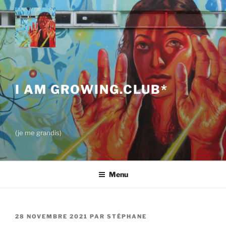
Aller
au
contenu
principal
I AM GROWING.CLUB*
(je me grandis)
Menu
PUBLIÉ
28 NOVEMBRE 2021
PAR
STÉPHANE
LE