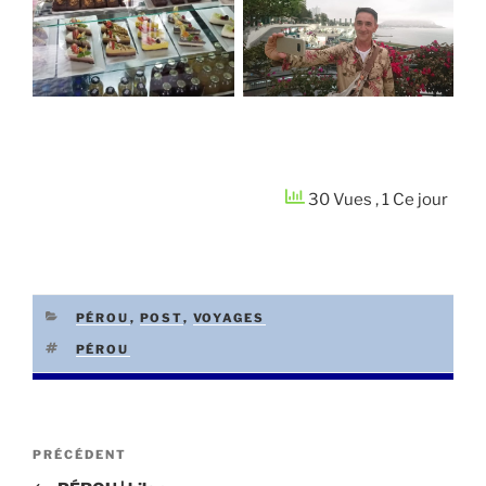
30 Vues
, 1 Ce jour
CATÉGORIES
PÉROU
,
POST
,
VOYAGES
ÉTIQUETTES
PÉROU
Navigation
Article
PRÉCÉDENT
de
précédent