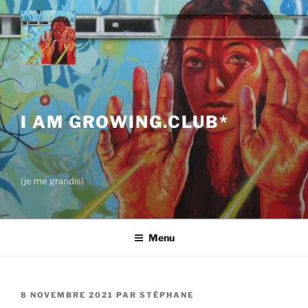
Aller
au
contenu
principal
I AM GROWING.CLUB*
(je me grandis)
Menu
PUBLIÉ
8 NOVEMBRE 2021
PAR
STÉPHANE
LE