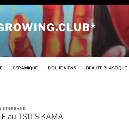
 GROWING.CLUB*
NE
CERAMIQUE
D’OU JE VIENS
BEAUTE PLASTIQUE
R
STÉPHANE
EE au TSITSIKAMA