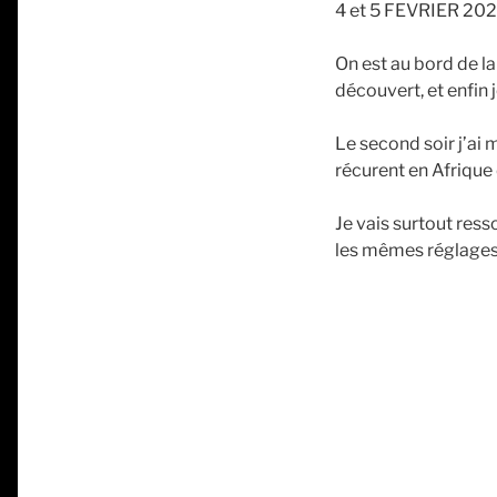
4 et 5 FEVRIER 202
On est au bord de la 
découvert, et enfin 
Le second soir j’ai 
récurent en Afrique
Je vais surtout ress
les mêmes réglages