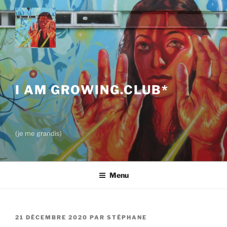
Aller
au
contenu
principal
I AM GROWING.CLUB*
(je me grandis)
Menu
PUBLIÉ
21 DÉCEMBRE 2020
PAR
STÉPHANE
LE