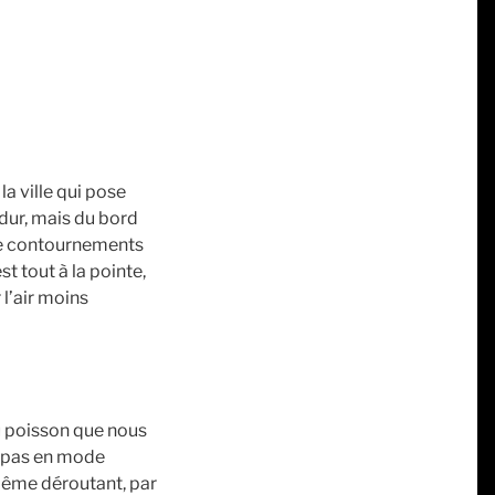
a ville qui pose
 dur, mais du bord
t de contournements
st tout à la pointe,
 l’air moins
au poisson que nous
is pas en mode
même déroutant, par