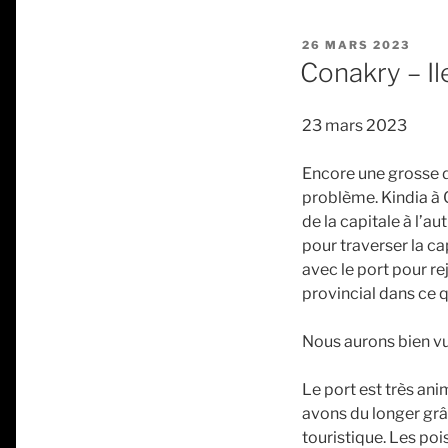
PUBLIÉ
26 MARS 2023
LE
Conakry – Il
23 mars 2023
Encore une grosse de
problème. Kindia à 
de la capitale à l’a
pour traverser la cap
avec le port pour rej
provincial dans ce qu
Nous aurons bien vu 
Le port est très ani
avons du longer grâc
touristique. Les po