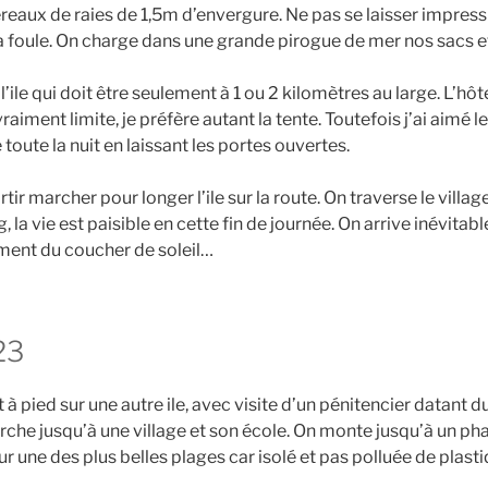
aux de raies de 1,5m d’envergure. Ne pas se laisser impress
la foule. On charge dans une grande pirogue de mer nos sacs e
l’ile qui doit être seulement à 1 ou 2 kilomètres au large. L’hôte
aiment limite, je préfère autant la tente. Toutefois j’ai aimé le
toute la nuit en laissant les portes ouvertes.
tir marcher pour longer l’ile sur la route. On traverse le vill
g, la vie est paisible en cette fin de journée. On arrive inévitab
ment du coucher de soleil…
23
 à pied sur une autre ile, avec visite d’un pénitencier datant d
che jusqu’à une village et son école. On monte jusqu’à un pha
ur une des plus belles plages car isolé et pas polluée de plasti