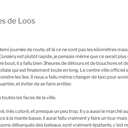
es de Loos
mi journée de route, et là ce ne sont pas les kilomètres mais l
Conakry est plutôt rapide, je pensais même que ce serait plus
utre bout, il a fallu bien 3heures de détours et de bouchons e
itale qui est finalement toute en long. Le centre ville officiel e
oindre les îles. Il nous a fallu même changer de taxi pour avoir
artier, et éviter de se faire arrêter.
toutes les faces de la ville.
mé, très coloré, et presque un peu trop. Il y a aussi le marché 
e à la marée basse, il aurai fallu vraiment y faire un tour ma
issons débarqués des bateaux sont vraiment épatants, c’est 