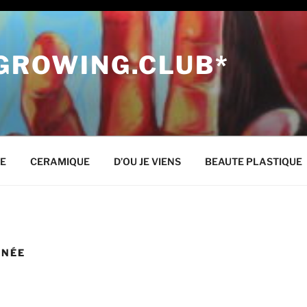
 GROWING.CLUB*
NE
CERAMIQUE
D’OU JE VIENS
BEAUTE PLASTIQUE
INÉE