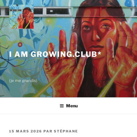
Aller
au
contenu
principal
I AM GROWING.CLUB*
(je me grandis)
Menu
PUBLIÉ
15 MARS 2026
PAR
STÉPHANE
LE