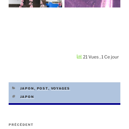
21 Vues
, 1 Ce jour
CATÉGORIES
JAPON
,
POST
,
VOYAGES
ÉTIQUETTES
JAPON
Navigation
Article
PRÉCÉDENT