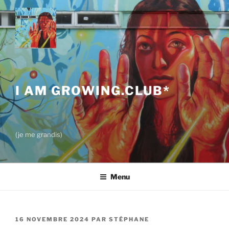
Aller
au
contenu
principal
I AM GROWING.CLUB*
(je me grandis)
Menu
PUBLIÉ
16 NOVEMBRE 2024
PAR
STÉPHANE
LE