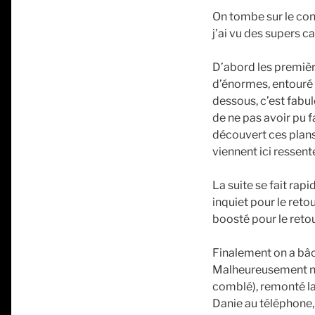
On tombe sur le conf
j’ai vu des supers c
D’abord les premiè
d’énormes, entouré d
dessous, c’est fabul
de ne pas avoir pu f
découvert ces plans p
viennent ici ressen
La suite se fait ra
inquiet pour le ret
boosté pour le retou
Finalement on a bâcl
Malheureusement nous
comblé), remonté la 
Danie au téléphone, 