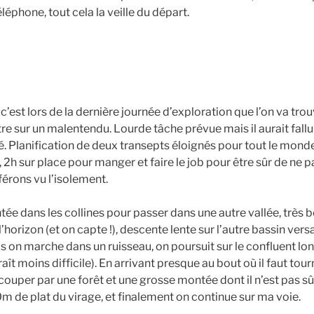
léphone, tout cela la veille du départ.
c’est lors de la dernière journée d’exploration que l’on va trou
re sur un malentendu. Lourde tâche prévue mais il aurait fallu 
té. Planification de deux transepts éloignés pour tout le mond
, 2h sur place pour manger et faire le job pour être sûr de ne pa
érons vu l’isolement.
e dans les collines pour passer dans une autre vallée, très 
l’horizon (et on capte !), descente lente sur l’autre bassin versan
is on marche dans un ruisseau, on poursuit sur le confluent lo
t moins difficile). En arrivant presque au bout où il faut tourn
ouper par une forêt et une grosse montée dont il n’est pas sûr
m de plat du virage, et finalement on continue sur ma voie.