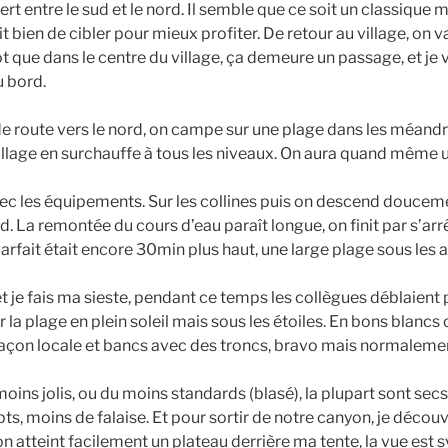
fert entre le sud et le nord. Il semble que ce soit un classique
it bien de cibler pour mieux profiter. De retour au village, on 
ôt que dans le centre du village, ça demeure un passage, et je
 bord.
e route vers le nord, on campe sur une plage dans les méandre
village en surchauffe à tous les niveaux. On aura quand même
c les équipements. Sur les collines puis on descend doucemen
ud. La remontée du cours d’eau paraît longue, on finit par s’arr
 parfait était encore 30min plus haut, une large plage sous les 
 et je fais ma sieste, pendant ce temps les collègues déblaient
ur la plage en plein soleil mais sous les étoiles. En bons blancs c
façon locale et bancs avec des troncs, bravo mais normalement
oins jolis, ou du moins standards (blasé), la plupart sont sec
s, moins de falaise. Et pour sortir de notre canyon, je découv
 atteint facilement un plateau derrière ma tente, la vue est 