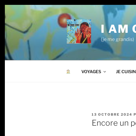
Aller
au
contenu
I AM
principal
(je me grandis)
VOYAGES
JE CUISI
PUBLIÉ
13 OCTOBRE 2024
LE
Encore un p