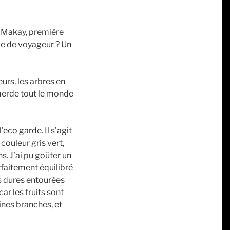
u Makay, première
uve de voyageur ? Un
eurs, les arbres en
nmerde tout le monde
’eco garde. Il s’agit
couleur gris vert,
s. J’ai pu goûter un
rfaitement équilibré
ns dures entourées
ar les fruits sont
ines branches, et