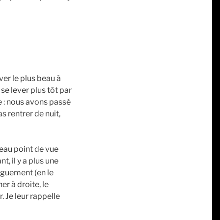
ver le plus beau à
se lever plus tôt par
e : nous avons passé
s rentrer de nuit,
beau point de vue
t, il y a plus une
nguement (en le
er à droite, le
. Je leur rappelle