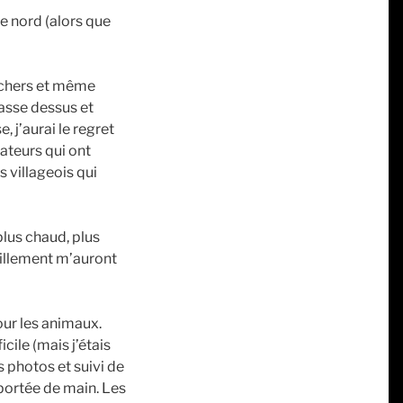
le nord (alors que
ochers et même
passe dessus et
 j’aurai le regret
ateurs qui ont
s villageois qui
plus chaud, plus
eillement m’auront
our les animaux.
cile (mais j’étais
s photos et suivi de
 portée de main. Les