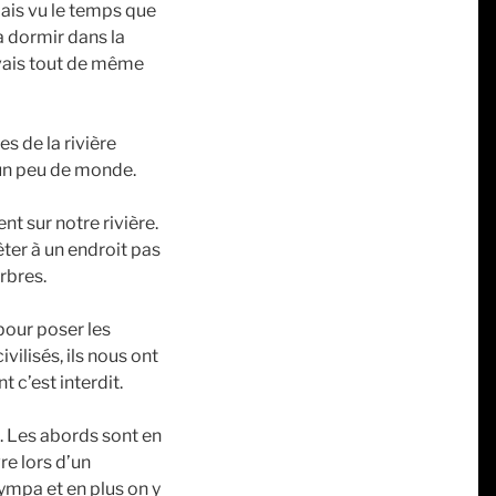
 mais vu le temps que
va dormir dans la
 vais tout de même
s de la rivière
 un peu de monde.
t sur notre rivière.
êter à un endroit pas
arbres.
 pour poser les
ivilisés, ils nous ont
 c’est interdit.
s. Les abords sont en
re lors d’un
sympa et en plus on y