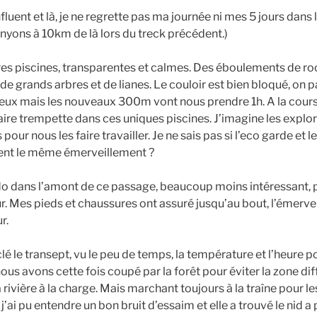
luent et là, je ne regrette pas ma journée ni mes 5 jours dans 
anyons à 10km de là lors du treck précédent.)
res piscines, transparentes et calmes. Des éboulements de r
e grands arbres et de lianes. Le couloir est bien bloqué, on 
eux mais les nouveaux 300m vont nous prendre 1h. A la course,
aire trempette dans ces uniques piscines. J’imagine les explor
our nous les faire travailler. Je ne sais pas si l’eco garde et le
tent le même émerveillement ?
pido dans l’amont de ce passage, beaucoup moins intéressant, 
our. Mes pieds et chaussures ont assuré jusqu’au bout, l’émerv
r.
é le transept, vu le peu de temps, la température et l’heure p
 avons cette fois coupé par la forêt pour éviter la zone diffi
rivière à la charge. Mais marchant toujours à la traîne pour le
j’ai pu entendre un bon bruit d’essaim et elle a trouvé le nid a