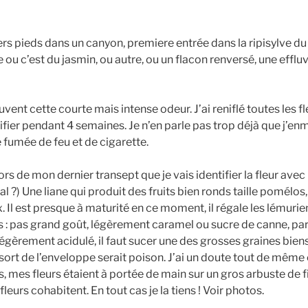
ers pieds dans un canyon, premiere entrée dans la ripisylve d
ou c’est du jasmin, ou autre, ou un flacon renversé, une effl
uvent cette courte mais intense odeur. J’ai reniflé toutes les fl
ntifier pendant 4 semaines. Je n’en parle pas trop déjà que j’e
fumée de feu et de cigarette.
s de mon dernier transept que je vais identifier la fleur avec l
 ?) Une liane qui produit des fruits bien ronds taille pomélos, 
Il est presque à maturité en ce moment, il régale les lémurien
rs : pas grand goût, légèrement caramel ou sucre de canne, pa
légèrement acidulé, il faut sucer une des grosses graines bie
i sort de l’enveloppe serait poison. J’ai un doute tout de même c
s, mes fleurs étaient à portée de main sur un gros arbuste de f
fleurs cohabitent. En tout cas je la tiens ! Voir photos.