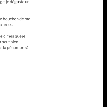
ge, je déguste un
 le bouchon de ma
express.
es cimes que je
n peut bien
ans la pénombre à