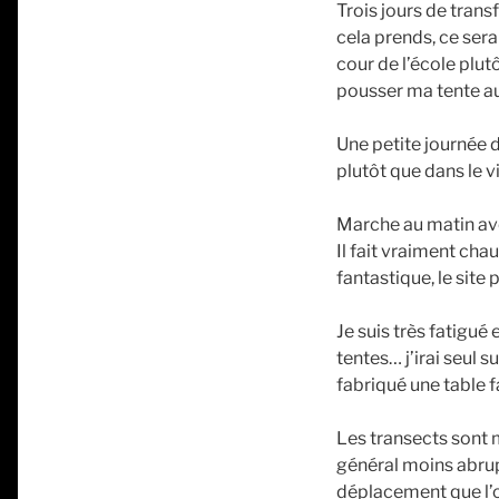
Trois jours de trans
cela prends, ce sera
cour de l’école plut
pousser ma tente au
Une petite journée d
plutôt que dans le 
Marche au matin ave
Il fait vraiment cha
fantastique, le site
Je suis très fatigué
tentes… j’irai seul s
fabriqué une table 
Les transects sont m
général moins abrupt
déplacement que l’on