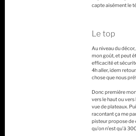
capte aisément le té
Le top
Au niveau du décor, 
mon goût, et peut êt
efficacité et sécuri
4h aller, idem retour
chose que nous préf
Donc première monté
vers le haut ou vers 
vue de plateaux. Pu
racontant ça me paraî
pisteur propose de c
qu’on n’est qu’à 300