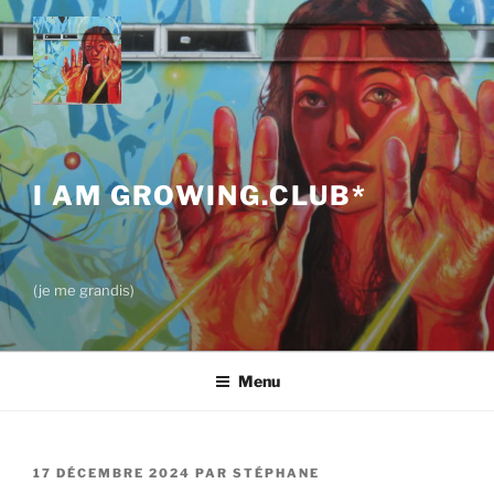
Aller
au
contenu
principal
I AM GROWING.CLUB*
(je me grandis)
Menu
PUBLIÉ
17 DÉCEMBRE 2024
PAR
STÉPHANE
LE