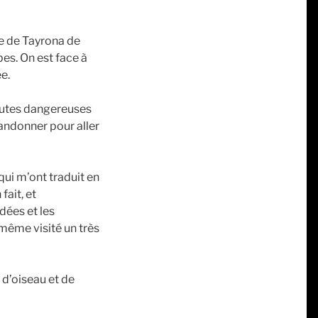
ve de Tayrona de
es. On est face à
ée.
toutes dangereuses
randonner pour aller
qui m’ont traduit en
fait, et
dées et les
 même visité un très
 d’oiseau et de