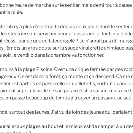
 bonne heure de marche sur le sentier, mais demi tour à cause de
nt la pluie.
he : il n’y a plus d’électricité depuis deux jours dans le secte
s steak ici sont servi beaucoup plus grand : il faut liquider le
t réussi, par ce que cuit decongelé ?. Je n’aurait pas dû mange
s j’émets un gros doute sur la sauce vinaigrette chimique pas
e soir, le ventillo dans la chambre va fonctionner.
moins à la plage Piscine. C’est une crique fermée par des roche
gereux. On est dans la forêt, ça monte et ça descend. Ça me 
entier est parfois en passerelle de caillebotis, surtout quand o
aiment super class. Je ne sait pas si c’est la saison, mais une b
es, on passe beaucoup de temps à trouver un passage au sec.
de, surtout des jeunes. J’ai vu de loin des jeunes qui parlaient
pour aller aux plages au bout et le mieux est de camper à un de