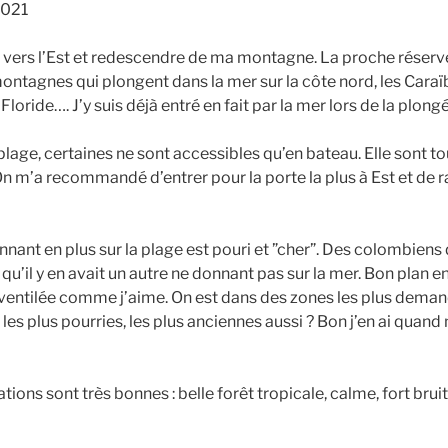
2021
e vers l’Est et redescendre de ma montagne. La proche réser
ontagnes qui plongent dans la mer sur la côte nord, les Caraïb
a Floride…. J’y suis déjà entré en fait par la mer lors de la plong
plage, certaines ne sont accessibles qu’en bateau. Elle sont 
On m’a recommandé d’entrer pour la porte la plus à Est et de 
nant en plus sur la plage est pouri et ”cher”. Des colombiens 
qu’il y en avait un autre ne donnant pas sur la mer. Bon plan en 
ventilée comme j’aime. On est dans des zones les plus deman
 les plus pourries, les plus anciennes aussi ? Bon j’en ai quand
ions sont très bonnes : belle forêt tropicale, calme, fort bruit