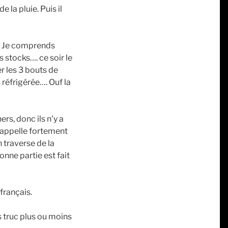
 la pluie. Puis il
ur. Je comprends
s stocks…. ce soir le
r les 3 bouts de
 réfrigérée…. Ouf la
rs, donc ils n’y a
rappelle fortement
n traverse de la
onne partie est fait
 français.
s truc plus ou moins