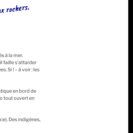
ux rochers.
ès à la mer.
 faille s’attarder
 Si ! – à voir : les
istique en bord de
o tout ouvert en
nce). Des indigènes,