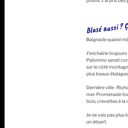
pouris. J’ai pris des
Blasé aussi ? 
Baignade quand mêm
J’enchaîne toujours p
Palomino serait conn
sur le côté montagne
plus beaux étalages 
Dernière ville : Rio
mer. Promenade tout
bois, crevettes à la
Je ne vais pas plus l
un désert.