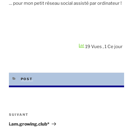
… pour mon petit réseau social assisté par ordinateur !
19 Vues
, 1 Ce jour
CATÉGORIES
POST
Navigation
de
Article
SUIVANT
l’article
suivant
i.am.growing.club*