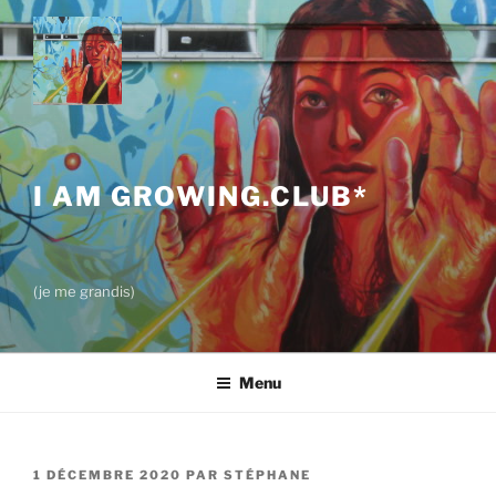
Aller
au
contenu
principal
I AM GROWING.CLUB*
(je me grandis)
Menu
PUBLIÉ
1 DÉCEMBRE 2020
PAR
STÉPHANE
LE